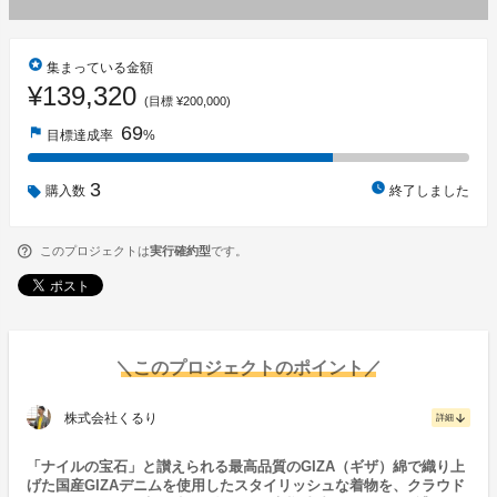
stars
集まっている金額
¥139,320
(目標 ¥200,000)
69
flag
目標達成率
%
3
watch_later
購入数
終了しました
このプロジェクトは
実行確約型
です。
＼このプロジェクトのポイント／
株式会社くるり
arrow_downward
詳細
「ナイルの宝石」と讃えられる最高品質のGIZA（ギザ）綿で織り上
げた国産GIZAデニムを使用したスタイリッシュな着物を、クラウド