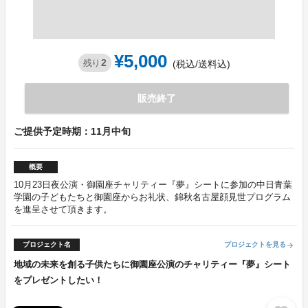
¥5,000
2
残り
(税込/送料込)
販売終了
ご提供予定時期：11月中旬
概要
10月23日夜公演・御園座チャリティー『夢』シートに参加の中日青葉
学園の子どもたちと御園座からお礼状、錦秋名古屋顔見世プログラム
を進呈させて頂きます。
プロジェクト名
プロジェクトを見る
arrow_forward
地域の未来を創る子供たちに御園座公演のチャリティー『夢』シート
をプレゼントしたい！