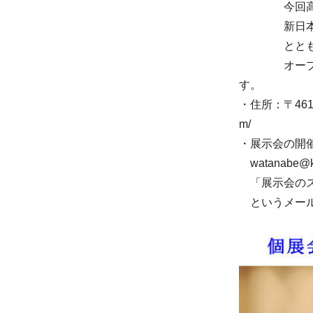
今回高北
新日本料理
とともに、
オープニン
す。
・住所：〒461-0
m/
・展示会の開
watanabe@kr
「展示会のス
というメール