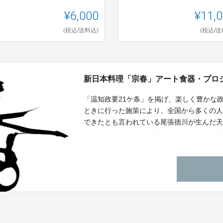
¥6,000
¥11,
(税込/送料込)
(税込/送
新日本料理「宗春」アート食器・プロ
「温知政要21ケ条」を掲げ、楽しく豊かな
ときに行った施策により、全国から多くの
できたとも言われている尾張徳川が生んだ天
をむけたら、どんな発想をするのかという
プン１周年というタイミングでその新日本
発にチャレンジしたいと思います。