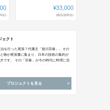
000
¥33,000
料込)
(税込/送料込)
ジェクト
政治を行った尾張７代藩主「徳川宗春」。その
人と物が尾張藩に集まり、日本の技術の集約が
才です。 その「宗春」が今の時代に料理に目
想いから生まれた新日本料理店「宗春」。オー
料理をさらに魅力的にするための「食器」の開
プロジェクトを見る