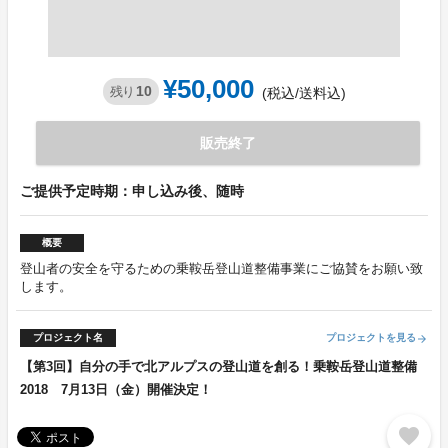
¥50,000
10
残り
(税込/送料込)
販売終了
ご提供予定時期：申し込み後、随時
概要
登山者の安全を守るための乗鞍岳登山道整備事業にご協賛をお願い致
します。
プロジェクト名
プロジェクトを見る
arrow_forward
【第3回】自分の手で北アルプスの登山道を創る！乗鞍岳登山道整備
2018 7月13日（金）開催決定！
favorite