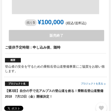
¥100,000
5
残り
(税込/送料込)
販売終了
ご提供予定時期：申し込み後、随時
概要
登山者の安全を守るための乗鞍岳登山道整備事業にご協賛をお願い致
します。
プロジェクト名
プロジェクトを見る
arrow_forward
【第3回】自分の手で北アルプスの登山道を創る！乗鞍岳登山道整備
2018 7月13日（金）開催決定！
favorite