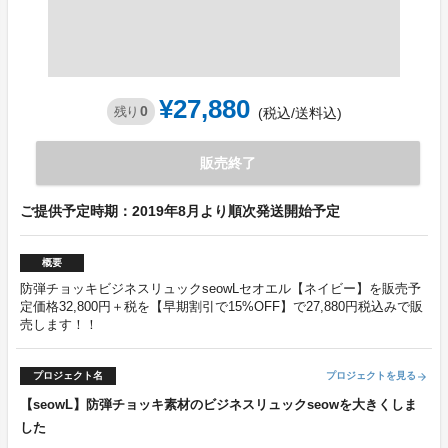
¥27,880
0
残り
(税込/送料込)
販売終了
ご提供予定時期：2019年8月より順次発送開始予定
概要
防弾チョッキビジネスリュックseowLセオエル【ネイビー】を販売予
定価格32,800円＋税を【早期割引で15%OFF】で27,880円税込みで販
売します！！
プロジェクト名
プロジェクトを見る
arrow_forward
【seowL】防弾チョッキ素材のビジネスリュックseowを大きくしま
した