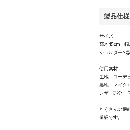
製品仕様
サイズ
高さ45cm 幅
ショルダーの調節
使用素材
生地 コーデュ
裏地 マイク
レザー部分 
たくさんの機能
量級です。