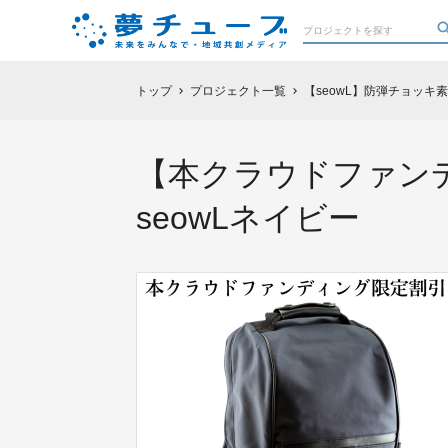
トップ
プロジェクト一覧
【seowL】防弾チョッキ
chevron_right
chevron_right
【本クラウドファン
seowLネイビー