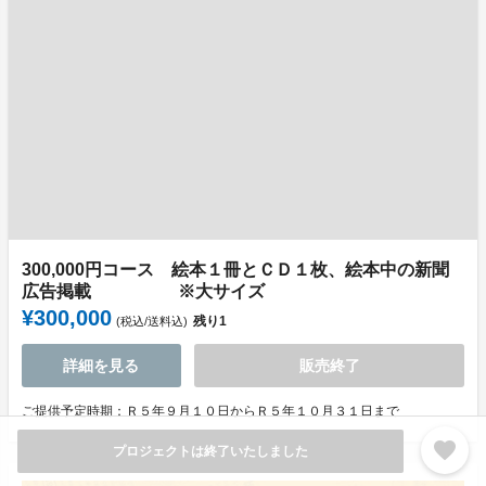
300,000円コース 絵本１冊とＣＤ１枚、絵本中の新聞
広告掲載 ※大サイズ
¥300,000
残り
1
(税込/送料込)
詳細を見る
販売終了
ご提供予定時期：Ｒ５年９月１０日からＲ５年１０月３１日まで
favorite
プロジェクトは終了いたしました