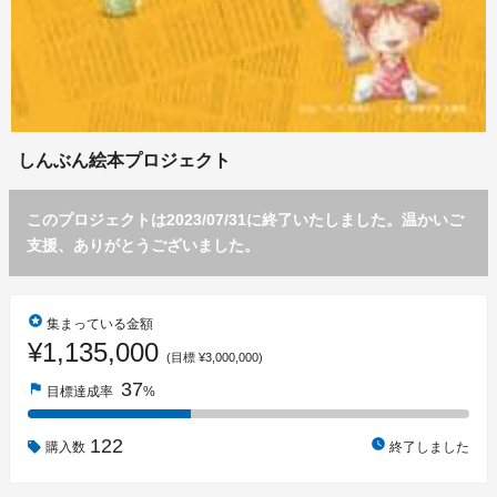
しんぶん絵本プロジェクト
このプロジェクトは2023/07/31に終了いたしました。温かいご
支援、ありがとうございました。
stars
集まっている金額
¥1,135,000
(目標 ¥3,000,000)
37
flag
目標達成率
%
122
watch_later
購入数
終了しました