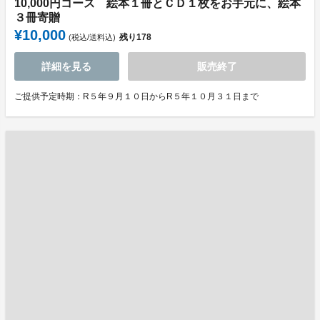
10,000円コース 絵本１冊とＣＤ１枚をお手元に、絵本
３冊寄贈
¥10,000
残り
178
(税込/送料込)
詳細を見る
販売終了
ご提供予定時期：R５年９月１０日からR５年１０月３１日まで