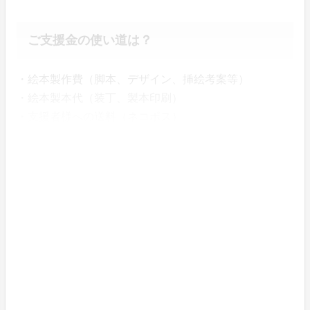
ご支援金の使い道は？
・絵本製作費（脚本、デザイン、挿絵考案等）
・絵本製本代（装丁、製本印刷）
・支援者様への送料（ネコポス）
・その他（宣伝費等）
世の中に、こんな風景が増えるといいな。