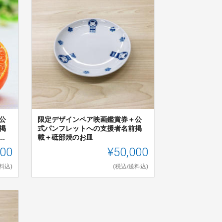
公
限定デザインペア映画鑑賞券＋公
掲
式パンフレットへの支援者名前掲
.
載＋砥部焼のお皿
000
¥50,000
料込)
(税込/送料込)