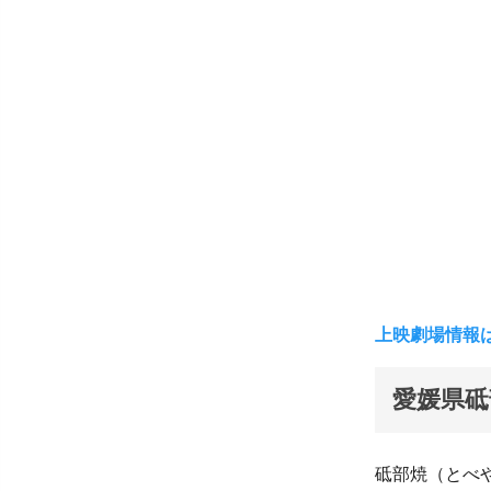
上映劇場情報
愛媛県砥
砥部焼（とべ