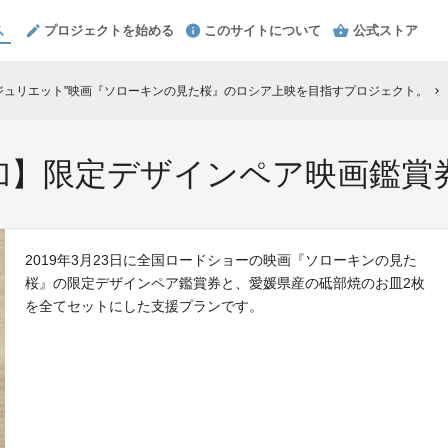
プロジェクトを始める
このサイトについて
公式ストア
ジュリエット"映画『ソローキンの見た桜』のロシア上映を目指すプロジェクト。
chevron_right
加】限定デザインペア映画鑑賞
2019年3月23日に全国ロードショーの映画『ソローキンの見た
桜』の限定デザインペア鑑賞券と、愛媛県産の砥部焼のお皿2枚
を全てセットにした支援プランです。