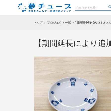
トップ
プロジェクト一覧
"日露戦争時代のロミオと
chevron_right
chevron_right
【期間延長により追