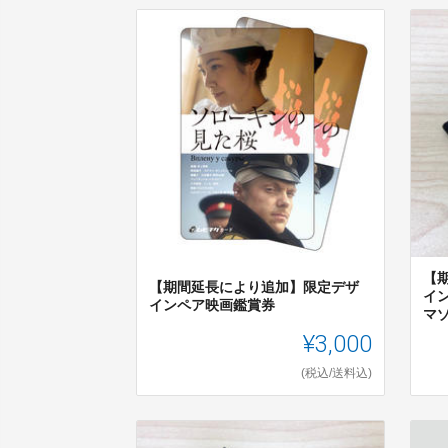
【
【期間延長により追加】限定デザ
イ
インペア映画鑑賞券
マゾ
¥3,000
(税込/送料込)