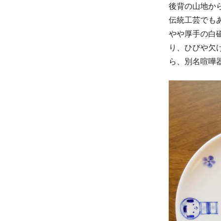
後背の山地か
伝統工芸でも
やや厚手の白
り、ひびや欠
ら、別名喧嘩