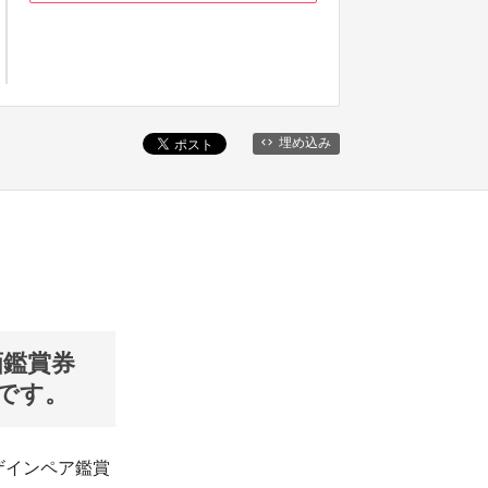
埋め込み
画鑑賞券
です。
ザインペア鑑賞