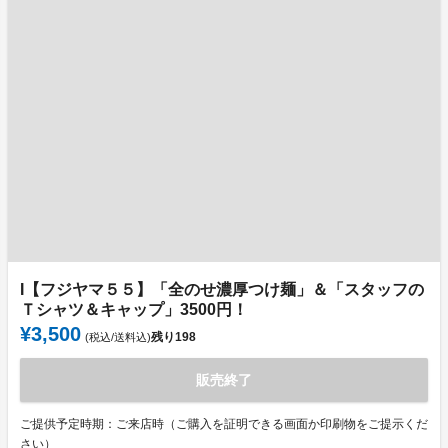
I【フジヤマ５５】「全のせ濃厚つけ麺」＆「スタッフの
Ｔシャツ＆キャップ」3500円！
¥3,500
残り
198
(税込/送料込)
販売終了
ご提供予定時期：ご来店時（ご購入を証明できる画面か印刷物をご提示くだ
さい）