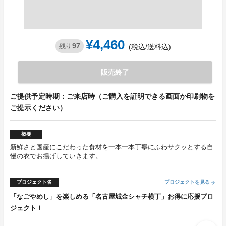
¥4,460
97
残り
(税込/送料込)
販売終了
ご提供予定時期：ご来店時（ご購入を証明できる画面か印刷物を
ご提示ください）
概要
新鮮さと国産にこだわった食材を一本一本丁寧にふわサクッとする自
慢の衣でお揚げしていきます。
プロジェクト名
プロジェクトを見る
arrow_forward
「なごやめし」を楽しめる「名古屋城金シャチ横丁」お得に応援プロ
ジェクト！