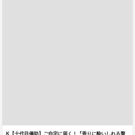
K【十代目儀助】ご自宅に届く！『香りに酔いしれる贅