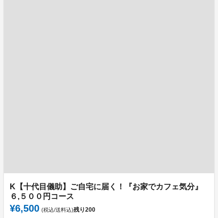
K【十代目儀助】ご自宅に届く！『お家でカフェ気分』
６,５００円コース
¥6,500
残り
200
(税込/送料込)