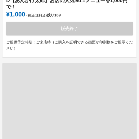
D【あんかけ太郎】お店の人気No.1メニューを1,000円
で！
¥1,000
残り
169
(税込/送料込)
販売終了
ご提供予定時期：ご来店時（ご購入を証明できる画面か印刷物をご提示くだ
さい）