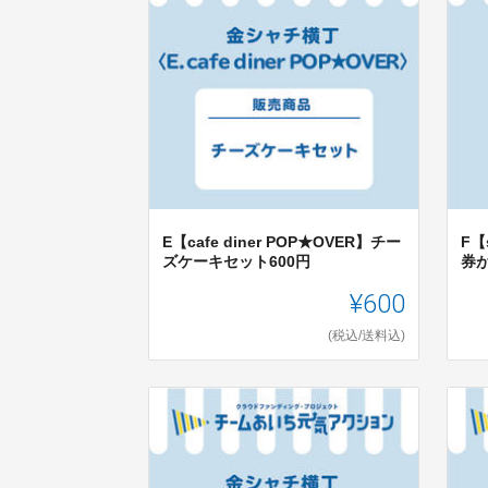
E【cafe diner POP★OVER】チー
F【
ズケーキセット600円
券が
¥600
(税込/送料込)