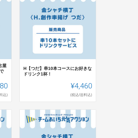
古屋
H【つだ】串10本コースにお好きな
で
ドリンク1杯！
80
¥4,460
料込)
(税込/送料込)