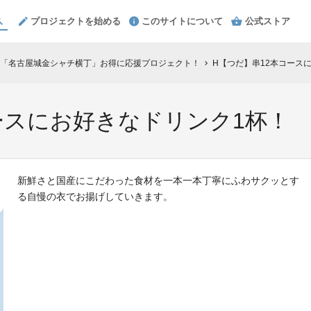
プロジェクトを始める
このサイトについて
公式ストア
「名古屋城金シャチ横丁」お得に応援プロジェクト！
H【つだ】串12本コース
chevron_right
ースにお好きなドリンク1杯！
新鮮さと国産にこだわった食材を一本一本丁寧にふわサクッとす
る自慢の衣でお揚げしていきます。