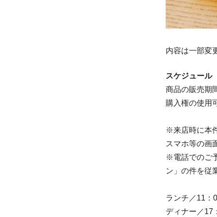
内容は一部変
スケジュール
商品の販売期間
購入権の使用可
※来店時に本
スマホ等の画
※電話でのご
ン」の件を従
ランチ／11：0
ディナー／17：