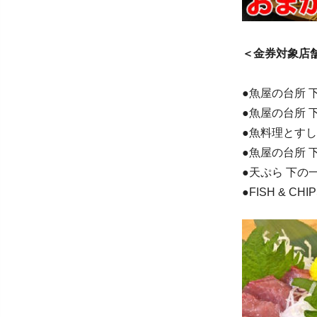
＜金券対象店
●魚屋の台所 
●魚屋の台所 
●魚料理とすし
●魚屋の台所 
●天ぷら 下の
●FISH & CHI