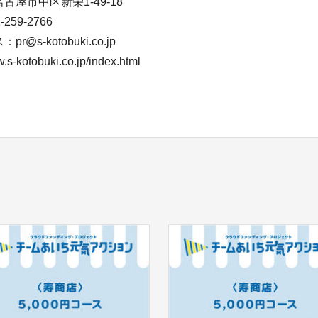
古屋市中区新栄1-49-18
59-2766
@s-kotobuki.co.jp
s-kotobuki.co.jp/index.html