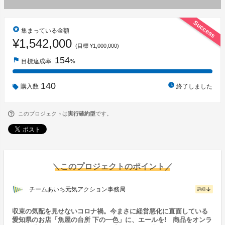
Success
stars
集まっている金額
¥1,542,000
(目標 ¥1,000,000)
154
flag
目標達成率
%
140
watch_later
購入数
終了しました
このプロジェクトは
実行確約型
です。
＼このプロジェクトのポイント／
チームあいち元気アクション事務局
arrow_downward
詳細
収束の気配を見せないコロナ禍。今まさに経営悪化に直面している
愛知県のお店「魚屋の台所 下の一色」に、エールを! 商品をオンラ