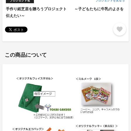
プロジェクト名
プロジェクトを見る
arrow_forward
手作り紙芝居を贈ろうプロジェクト ～子どもたちに牛乳のよさを
伝えたい～
favorite
この商品について