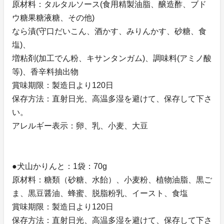
原材料：タルタルソース(食用精製油脂、醸造酢、ブド
ウ糖果糖液糖、その他)
なら漬(守口だいこん、酒かす、みりんかす、砂糖、食
塩)、
増粘剤(加工でん粉、キサンタンガム)、調味料(アミノ酸
等)、香辛料抽出物
賞味期限：製造日より120日
保存方法：直射日光、高温多湿を避けて、保存して下さ
い。
アレルギー表示：卵、乳、小麦、大豆
●犬山かりんと：1袋：70g
原材料：糖類（砂糖、水飴）、小麦粉、植物油脂、黒ご
ま、黒豆醤油、蜂蜜、脱脂粉乳、イースト、食塩
賞味期限：製造日より120日
保存方法：直射日光、高温多湿を避けて、保存して下さ