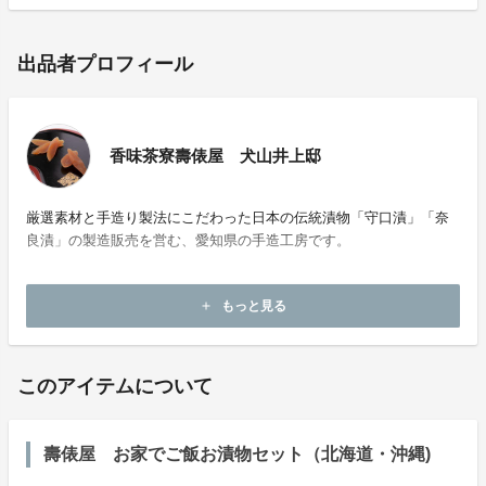
出品者プロフィール
香味茶寮壽俵屋 犬山井上邸
厳選素材と手造り製法にこだわった日本の伝統漬物「守口漬」「奈
良漬」の製造販売を営む、愛知県の手造工房です。
ホームページ：
https://www.fusomoriguchi.co.jp
もっと見る
add
お問い合わせ：
fuso-sohonke@fusomoriguchi.co.jp
このアイテムについて
壽俵屋 お家でご飯お漬物セット（北海道・沖縄)