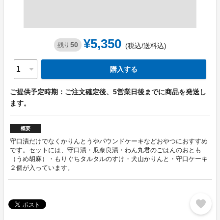
¥5,350
50
残り
(税込/送料込)
購入する
ご提供予定時期：ご注文確定後、5営業日後までに商品を発送し
ます。
概要
守口漬だけでなくかりんとうやパウンドケーキなどおやつにおすすめ
です。セットには、守口漬・瓜奈良漬・わん丸君のごはんのおとも
（うめ胡麻）・もりぐちタルタルのすけ・犬山かりんと・守口ケーキ
２個が入っています。
favorite