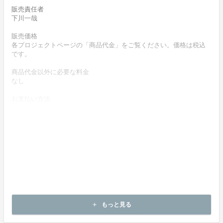
販売責任者
下川一哉
販売価格
各プロジェクトページの「商品代金」をご覧ください。価格は税込
です。
商品代金以外に必要な料金
なし
お支払い方法
クレジットカードによりお支払いいただけます。
お支払い時期
商品購入時に決済します。
商品のお引渡し時期
商品の引渡し時期またはサービスの提供時期は、各プロジェクトペ
ージの記載をご確認ください。
キャンセルの可否と条件
キャンセルはできません。
もっと見る
add
決済完了後の返金は一切できません。