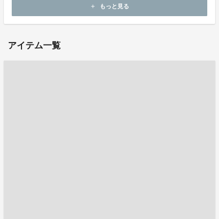
ホームページ：
https://itoshow.co.jp
もっと見る
add
お問い合わせ：
itoshowshopping@itoshow.co.jp
アイテム一覧