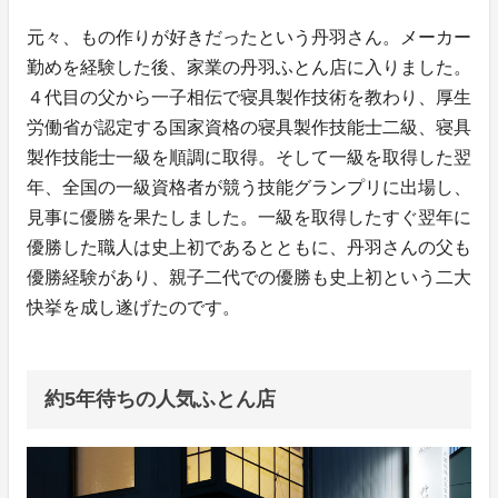
元々、もの作りが好きだったという丹羽さん。メーカー
勤めを経験した後、家業の丹羽ふとん店に入りました。
４代目の父から一子相伝で寝具製作技術を教わり、厚生
労働省が認定する国家資格の寝具製作技能士二級、寝具
製作技能士一級を順調に取得。そして一級を取得した翌
年、全国の一級資格者が競う技能グランプリに出場し、
見事に優勝を果たしました。一級を取得したすぐ翌年に
優勝した職人は史上初であるとともに、丹羽さんの父も
優勝経験があり、親子二代での優勝も史上初という二大
快挙を成し遂げたのです。
約5年待ちの人気ふとん店