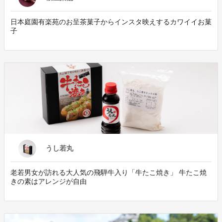
⽇本庭園有楽苑のお呈茶菓⼦からインスタ映えするカワイイお菓
⼦
うし若丸
老若男女が訪れる大人気の飛騨牛入り「牛たこ焼き」 牛たこ焼
きの素はアレンジが自由