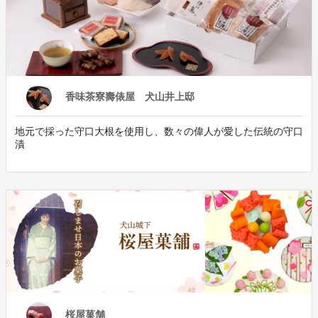
香味茶寮壽俵屋 犬山井上邸
地元で採った守口大根を使用し、数々の偉人が愛した伝統の守口
漬
桜屋菓舗