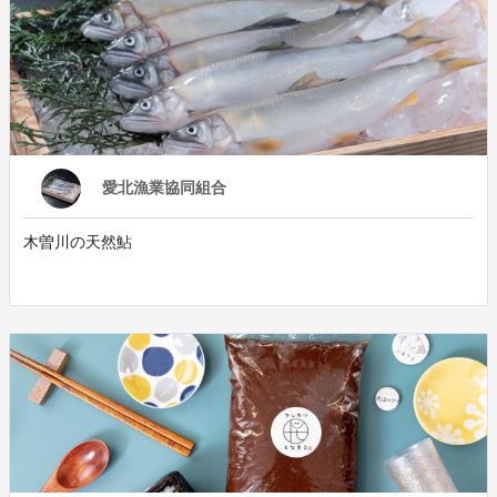
愛北漁業協同組合
木曽川の天然鮎