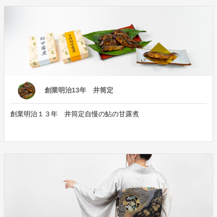
創業明治13年 井筒定
創業明治１３年 井筒定自慢の鮎の甘露煮