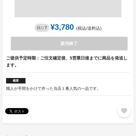
¥3,780
7
残り
(税込/送料込)
販売終了
ご提供予定時期：ご注文確定後、5営業日後までに商品を発送し
ます。
概要
職人が手間をかけて作った当店１番人気の一品です。
favorite