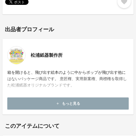
favorite
出品者プロフィール
松浦紙器製作所
箱を開けると、飛び出す絵本のように中からポップが飛び出す他に
はないパッケージ商品です。 意匠権、実用新案権、商標権を取得し
た松浦紙器オリジナルブランドです。
ホームページ：
https://package.poppybox.jp/blog/
もっと見る
add
お問い合わせ：
kikaku@matsuura-s.com
このアイテムについて