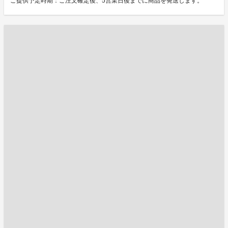
ご提供予定時期：ご注文確定後、5営業日後までに商品を発送します。