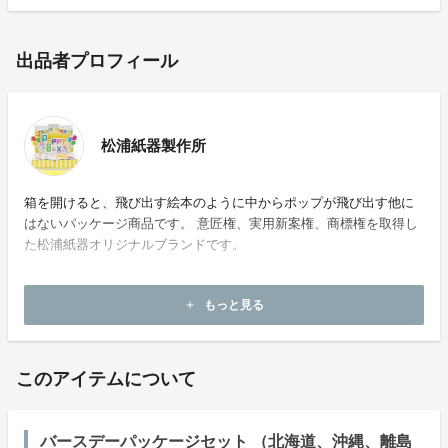
出品者プロフィール
松浦紙器製作所
箱を開けると、飛び出す絵本のように中からポップが飛び出す他に
はないパッケージ商品です。 意匠権、実用新案権、商標権を取得し
た松浦紙器オリジナルブランドです。
ホームページ：
https://package.poppybox.jp/blog/
もっと見る
add
お問い合わせ：
kikaku@matsuura-s.com
このアイテムについて
バースデーパッケージセット （北海道、沖縄、離島