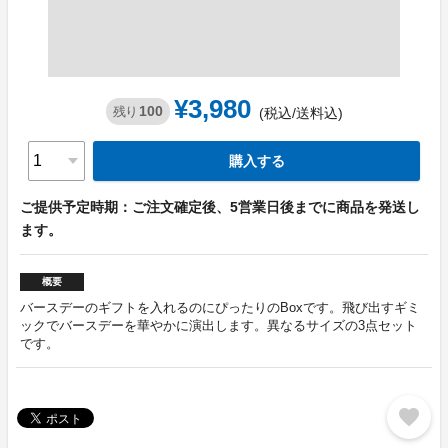
¥3,980
100
残り
(税込/送料込)
購入する
ご提供予定時期：ご注文確定後、5営業日後までに商品を発送し
ます。
概要
バースデーのギフトを入れるのにぴったりのBoxです。飛び出すギミ
ックでバースデーを華やかに演出します。異なるサイズの3点セット
です。
favorite