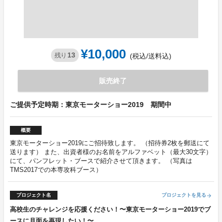
¥10,000
13
残り
(税込/送料込)
販売終了
ご提供予定時期：東京モーターショー2019 期間中
概要
東京モーターショー2019にご招待致します。 （招待券2枚を郵送にて
送ります） また、出資者様のお名前をアルファベット（最大30文字）
にて、パンフレット・ブースで紹介させて頂きます。 （写真は
TMS2017での本専攻科ブース）
プロジェクト名
プロジェクトを見る
arrow_forward
高校生のチャレンジを応援ください！〜東京モーターショー2019でブ
ースに月面を再現したい！〜