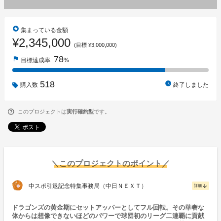
stars
集まっている金額
¥2,345,000
(目標 ¥3,000,000)
78
flag
目標達成率
%
518
watch_later
購入数
終了しました
このプロジェクトは
実行確約型
です。
＼このプロジェクトのポイント／
中スポ引退記念特集事務局（中日ＮＥＸＴ）
arrow_downward
詳細
ドラゴンズの黄金期にセットアッパーとしてフル回転。その華奢な
体からは想像できないほどのパワーで球団初のリーグ二連覇に貢献