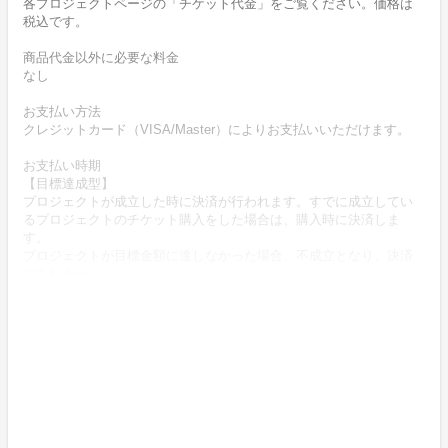
各プロジェクトページの「チケット代金」をご覧ください。価格は
税込です。
商品代金以外に必要な料金
なし
お支払い方法
クレジットカード（VISA/Master）によりお支払いいただけます。
お支払い時期
【目標達成型】
プロジェクトが成立した時に決済が行われます。すでに成立してい
るプロジェクトのチケット購入をした場合は、購入時に決済しま
す。
プロジェクトが目標金額に達しなかった場合、不成立となり、決済
はされません。
【実行確約型】
チケット購入時に決済します。
商品（チケット記載内容）のお引渡し時期
商品の引渡し時期またはサービスの提供時期は、各プロジェクトペ
ージの記載をご確認ください。
キャンセルの可否と条件
【目標達成型】