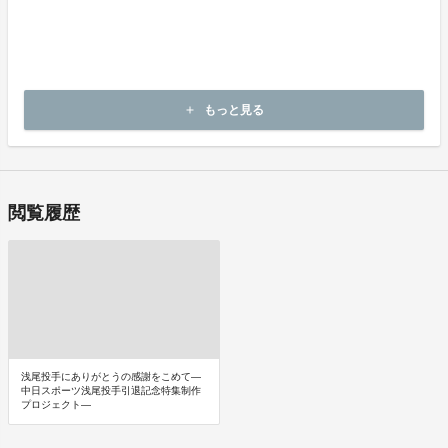
プロジェクトが未成立の場合に限り、中日新聞社所定の手続に従っ
てキャンセルすることが出来ます。ただし、プロジェクトの募集期
間終了まで残り８日未満の場合はキャンセルできません。
【実行確約型】
キャンセルはできません。
目標達成型、実行確約型を問わず決済完了後の返金は一切できませ
もっと見る
add
ん。
閲覧履歴
浅尾投手にありがとうの感謝をこめて―
中日スポーツ浅尾投手引退記念特集制作
プロジェクト―