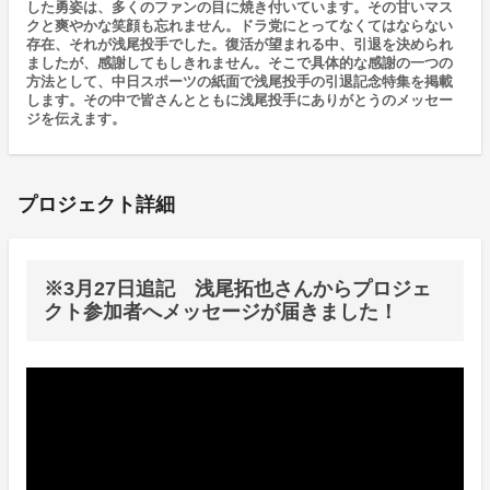
した勇姿は、多くのファンの目に焼き付いています。その甘いマス
クと爽やかな笑顔も忘れません。ドラ党にとってなくてはならない
存在、それが浅尾投手でした。復活が望まれる中、引退を決められ
ましたが、感謝してもしきれません。そこで具体的な感謝の一つの
方法として、中日スポーツの紙面で浅尾投手の引退記念特集を掲載
します。その中で皆さんとともに浅尾投手にありがとうのメッセー
ジを伝えます。
プロジェクト詳細
※3月27日追記 浅尾拓也さんからプロジェ
クト参加者へメッセージが届きました！