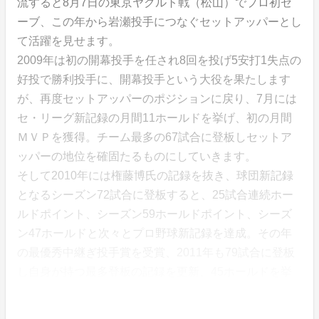
流すると8月7日の東京ヤクルト戦（松山）でプロ初セ
ーブ、この年から岩瀬投手につなぐセットアッパーとし
て活躍を見せます。
2009年は初の開幕投手を任され8回を投げ5安打1失点の
好投で勝利投手に、開幕投手という大役を果たします
が、再度セットアッパーのポジションに戻り、7月には
セ・リーグ新記録の月間11ホールドを挙げ、初の月間
ＭＶＰを獲得。チーム最多の67試合に登板しセットア
ッパーの地位を確固たるものにしていきます。
そして2010年には権藤博氏の記録を抜き、球団新記録
となるシーズン72試合に登板すると、25試合連続ホー
ルドポイント、シーズン59ホールドポイント、シーズ
ン47ホールドと次々とプロ野球新記録を達成。その年
の最優秀中継ぎ投手賞を受賞、2011年も79試合に登板
し自身が持つ最多登板の記録を更新、45ホールドを挙
げ球団初のリーグ二連覇に貢献。2年連続で最優秀中継
ぎ投手賞、そしてセ・リーグの最優秀選手賞を受賞しま