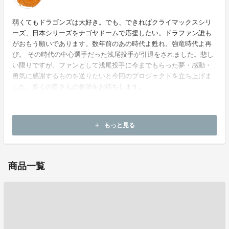
弱くてもドラゴンズは大好き。でも、できればクライマックスシリ
ーズ、日本シリーズをナゴヤドームで応援したい。ドラファン誰も
がおもう願いであります。数年前のあの時代よ甦れ。強竜時代よ再
び。 その時代の中心選手だった浅尾投手が引退をされました。悲し
い限りですが、ファンとして浅尾投手に今までもらった夢・感動・
勇気に感謝するものを送りたいと今回のプロジェクトを立ち上げま
した。多くの皆さんの参加をお待ちします。
もっと見る
add
お問い合わせ：
dora-asao@chunichi-next.com
商品一覧