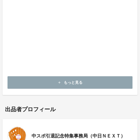
す。
しかし、2012年からは怪我などの影響もあり登板数が
減り、2016年にはプロ入り後初となる一軍登板なしと
いうシーズンになってしまいます。2017年10月1日の東
京ヤクルト戦（神宮）でセ・リーグ史上二人目となる2
00ホールドを達成し、復帰かと思われた矢先の引退発
表。勝利の方程式の一角を担い、球団初の連覇に貢献し
た右腕が12年の現役生活に終わりを告げました。
浅尾拓也投手特設サイトはこちら
もっと見る
add
出品者プロフィール
中スポ引退記念特集事務局（中日ＮＥＸＴ）