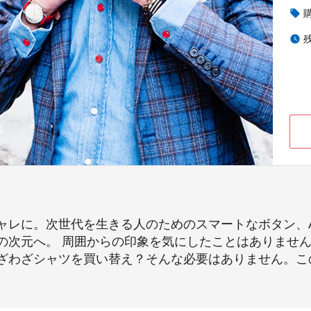
local_offer
watch_later
レに。次世代を生きる人のためのスマートなボタン、Aux
の次元へ。 周囲からの印象を気にしたことはありません
ざわざシャツを買い替え？そんな必要はありません。こ