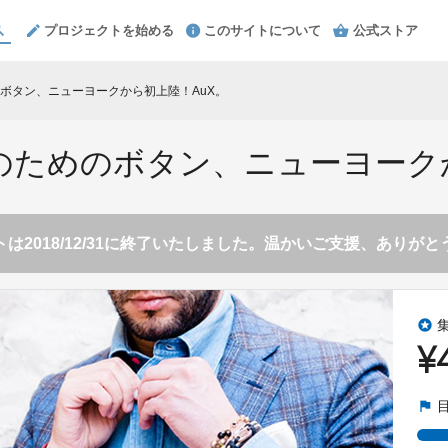
プロジェクトを始める
このサイトについて
公式ストア
ボタン、ニューヨークから初上陸！AuX。
のためのボタン、ニューヨークか
は2018/12/31に終了いたしました。温かいご支援、ありが
stars
¥
flag