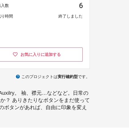
6
購入数
残り時間
終了しました
お気に入りに追加する
help
このプロジェクトは
実行確約型
です。
ilry。 袖、襟元…などなど。日常の
か？ ありきたりなボタンをまだ使って
のボタンがあれば、自由に印象を変え