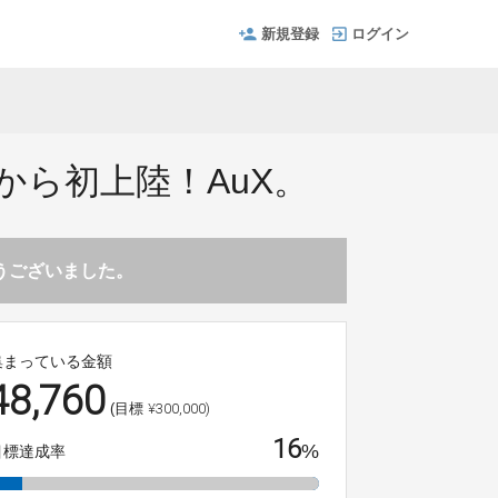
新規登録
ログイン
ら初上陸！AuX。
とうございました。
集まっている金額
48,760
¥300,000)
(目標
16
%
目標達成率