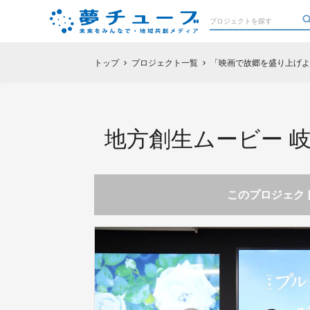
トップ
プロジェクト一覧
「映画で故郷を盛り上げよ
chevron_right
chevron_right
地方創生ムービー 
このプロジェクト