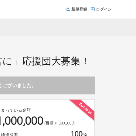
新規登録
ログイン
」
君に」応援団大募集！
とうございました。
Success
集まっている金額
1,000,000
¥1,000,000)
(目標
100
%
目標達成率