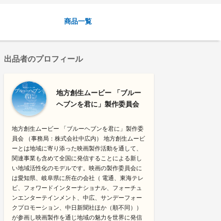
商品一覧
出品者のプロフィール
地方創生ムービー 「ブルー
ヘブンを君に」製作委員会
地方創生ムービー 「ブルーヘブンを君に」製作委
員会 （事務局：株式会社中広内） 地方創生ムービ
ーとは地域に寄り添った映画製作活動を通して、
関連事業も含めて全国に発信することによる新し
い地域活性化のモデルです。映画の製作委員会に
は愛知県、岐阜県に所在の会社（ 電通、東海テレ
ビ、フォワードインターナショナル、フォーチュ
ンエンターテインメント、中広、サンデーフォー
クプロモーション、中日新聞社ほか（順不同））
が参画し映画製作を通じ地域の魅力を世界に発信