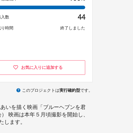
44
購入数
残り時間
終了しました
お気に入りに追加する
help
このプロジェクトは
実行確約型
です。
れあいを描く映画「ブルーヘブンを君
会） 映画は本年５月頃撮影を開始し、
たします。