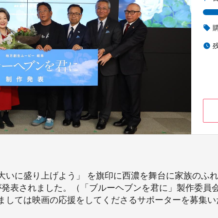
local_offer
watch_later
大いに盛り上げよう」 を旗印に西濃を舞台に家族のふ
作が発表されました。（「ブルーヘブンを君に」製作委員
ましては映画の応援をしてくださるサポーターを募集い