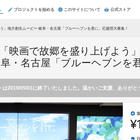
プロジェクトを始める
このサイトについて
公式ストア
う」地方創生ムービー 岐阜・名古屋「ブルーヘブンを君に」応援団大募集！
「映画で故郷を盛り上げよう
岐阜・名古屋「ブルーヘブンを
は2019/05/01に終了いたしました。温かいご支援、ありが
stars
¥
flag