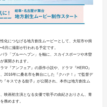
性化につなげる地方創生ムービーとして、大垣市や揖
〜6月に撮影が行われる予定です。
いバラ「ブルーヘブン」を軸に、スカイスポーツや木曽
語が展開されます。
ラマ『アンフェア』の原作小説や、ドラマ『HERO』
、2016年に桑名市を舞台にした『クハナ！』で監督デ
の『キスできる餃子』が公開され、本作は地方創生ム
、映画初主演となる女優で歌手の由紀さおりさん、青
役を務めます。