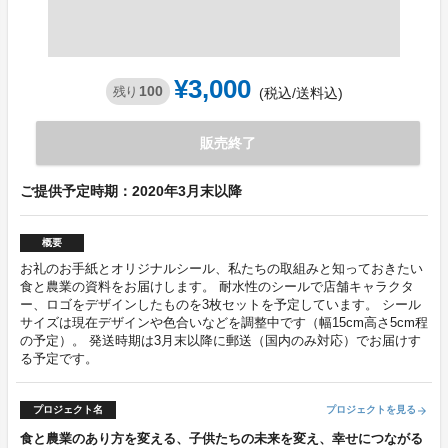
¥3,000
100
残り
(税込/送料込)
販売終了
ご提供予定時期：2020年3月末以降
概要
お礼のお手紙とオリジナルシール、私たちの取組みと知っておきたい
食と農業の資料をお届けします。 耐水性のシールで店舗キャラクタ
ー、ロゴをデザインしたものを3枚セットを予定しています。 シール
サイズは現在デザインや色合いなどを調整中です（幅15cm高さ5cm程
の予定）。 発送時期は3月末以降に郵送（国内のみ対応）でお届けす
る予定です。
プロジェクト名
プロジェクトを見る
arrow_forward
食と農業のあり方を変える、子供たちの未来を変え、幸せにつながる