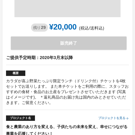
¥20,000
29
残り
(税込/送料込)
販売終了
ご提供予定時期：2020年3月末以降
概要
カラダが喜ぶ野菜たっぷり限定ランチ（ドリンク付）チケットを4枚
セットでお送りします。 また本チケットをご利用の際に、スタッフお
すすめの食材・食品のお土産をプレゼントさせていただきます (写真
はイメージです)。 ＊返礼商品のお届け先は国内のみとさせていただ
きます。ご留意ください。
プロジェクト名
プロジェクトを見る
arrow_forward
食と農業のあり方を変える、子供たちの未来を変え、幸せにつながる
事業を応援してください！