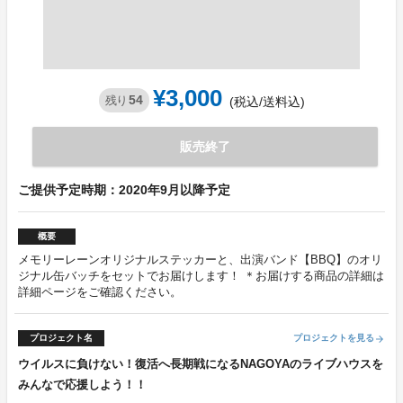
¥3,000
54
残り
(税込/送料込)
販売終了
ご提供予定時期：2020年9月以降予定
概要
メモリーレーンオリジナルステッカーと、出演バンド【BBQ】のオリ
ジナル缶バッチをセットでお届けします！ ＊お届けする商品の詳細は
詳細ページをご確認ください。
プロジェクト名
プロジェクトを見る
arrow_forward
ウイルスに負けない！復活へ長期戦になるNAGOYAのライブハウスを
みんなで応援しよう！！