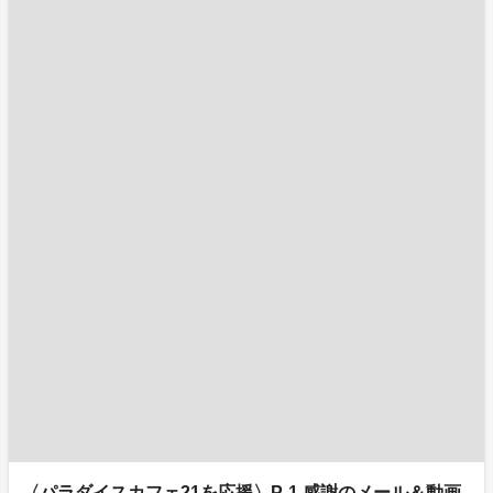
〈パラダイスカフェ21を応援〉P-1 感謝のメール＆動画