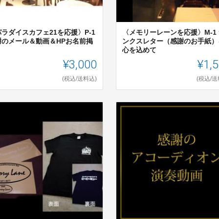
ラダイスカフェ21を応援〉P-1
〈メモリーレーンを応援〉M-1
謝のメール＆動画＆HPお名前掲
ンクスレター（感謝のお手紙）
！
心を込めて
¥3,000
¥1,
(税込/送料込)
(税込/送