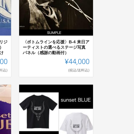
リジ
〈ボトムラインを応援〉B-4 来日ア
）
ーティストの選べるステージ写真
け
パネル（感謝の動画付）
000
¥44,000
料込)
(税込/送料込)