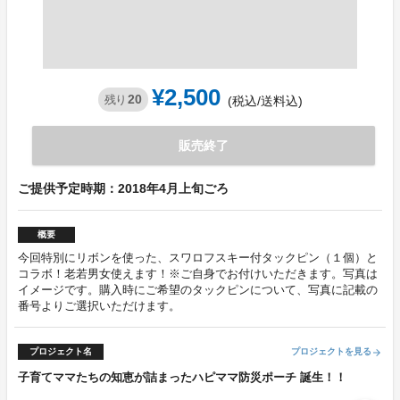
¥2,500
20
残り
(税込/送料込)
販売終了
ご提供予定時期：2018年4月上旬ごろ
概要
今回特別にリボンを使った、スワロフスキー付タックピン（１個）と
コラボ！老若男女使えます！※ご自身でお付けいただきます。写真は
イメージです。購入時にご希望のタックピンについて、写真に記載の
番号よりご選択いただけます。
プロジェクト名
プロジェクトを見る
arrow_forward
子育てママたちの知恵が詰まったハピママ防災ポーチ 誕生！！