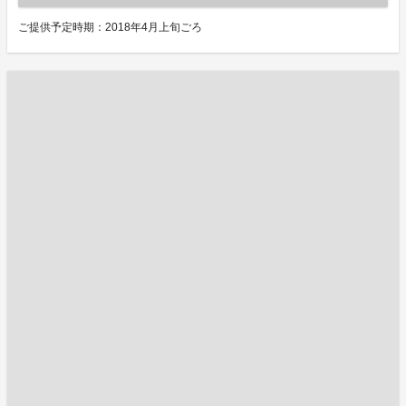
ご提供予定時期：2018年4月上旬ごろ