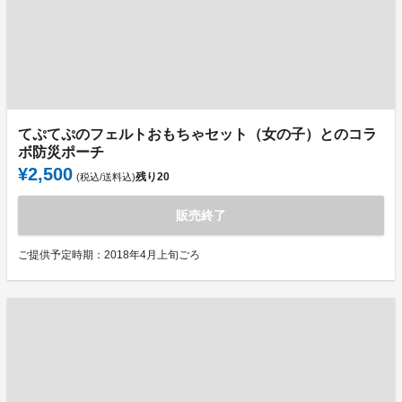
てぷてぷのフェルトおもちゃセット（女の子）とのコラ
ボ防災ポーチ
¥2,500
残り
20
(税込/送料込)
販売終了
ご提供予定時期：2018年4月上旬ごろ