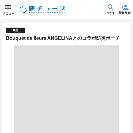
さがす
新規登録
メニュー
商品
Bouquet de fleurs ANGELINAとのコラボ防災ポーチ