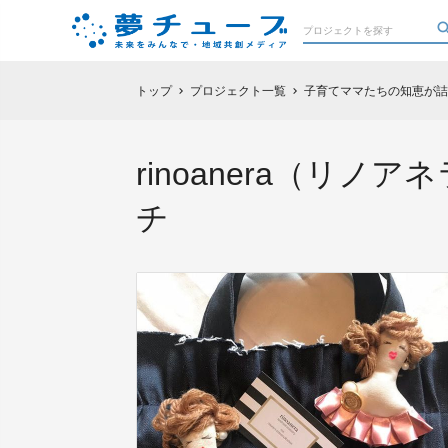
トップ
プロジェクト一覧
子育てママたちの知恵が詰
chevron_right
chevron_right
rinoanera（
チ