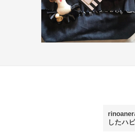
rino
したハ