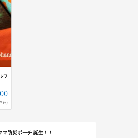
ャルワ
500
料込)
ママ防災ポーチ 誕生！！