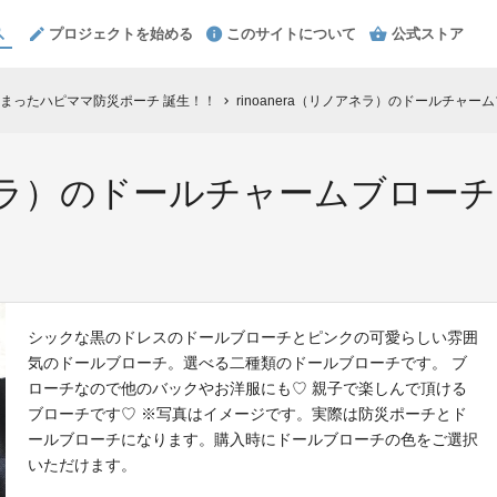
プロジェクトを始める
このサイトについて
公式ストア
まったハピママ防災ポーチ 誕生！！
rinoanera（リノアネラ）のドールチャ
chevron_right
リノアネラ）のドールチャームブロ
シックな黒のドレスのドールブローチとピンクの可愛らしい雰囲
気のドールブローチ。選べる二種類のドールブローチです。 ブ
ローチなので他のバックやお洋服にも♡ 親子で楽しんで頂ける
ブローチです♡ ※写真はイメージです。実際は防災ポーチとド
ールブローチになります。購入時にドールブローチの色をご選択
いただけます。