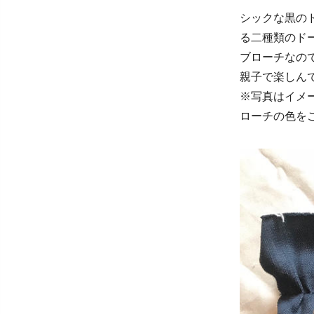
シックな黒の
る二種類のド
ブローチなの
親子で楽しん
※写真はイメ
ローチの色を