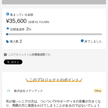
stars
集まっている金額
¥35,600
(目標 ¥1,712,000)
2
flag
目標達成率
%
2
watch_later
購入数
終了しました
このプロジェクトは
目標達成型
です。
＼このプロジェクトのポイント／
株式会社メディアック
arrow_downward
詳細
耳が遠いシニアの方は、ついついTVやオーディオの音量が大きくな
り、周囲の方に迷惑をかけてしまうことがあるのではないでしょう