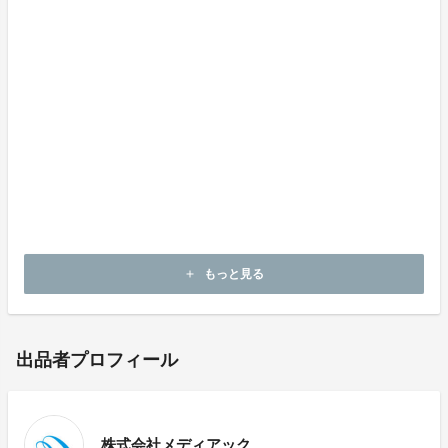
れから進む高齢化社会に優しい製品をつくりたい、とい
うコンセプトで開発いたしました。
本製品は、特に耳が遠くなりがちな高齢者の方々にとっ
て、またその方々とともに過ごす方にとって、よりよい
暮らしを叶えるお手伝いができるものと考えておりま
す。
プロジェクトを実行させて頂けますよう、是非ご支援を
お願い致します。
もっと見る
add
出品者プロフィール
株式会社メディアック