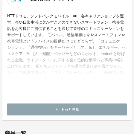
NTTドコモ、ソフトバンクモバイル、au、各キャリアショップを運
営し今や日常生活に欠かすことのできないスマートフォン、携帯電
話をお客様にご提供することを通じて皆様のコミュニケーションを
サポートしています。 モバイル、通信業界は今やスマートフォンや
携帯電話というデバイスの提供だけにとどまらず、「コミュニケー
ション」、「通信技術」をキーワードとして、IoT、エネルギー、ヘ
ルスケア、AI（人工知能）ペッパーなどのロボット、Fintechと呼ば
れる金融、ライフスタイルに関する全方位的な展開へと事業の幅を
広げています。 私たちメディアックも通信業界に身を置きながら、
ショップ運営で培った、「コミュニケーション力」、「販売力」を
武器に、未来に向けて事業を発展させ、今後、お客様へライフスタ
イルを提案する、欠かすことができない拠点となることができると
考えています。
ホームページ：
http://www.mediac-kk.com/
もっと見る
add
お問い合わせ：
h_watanabe@mediac-kk.com
商品一覧