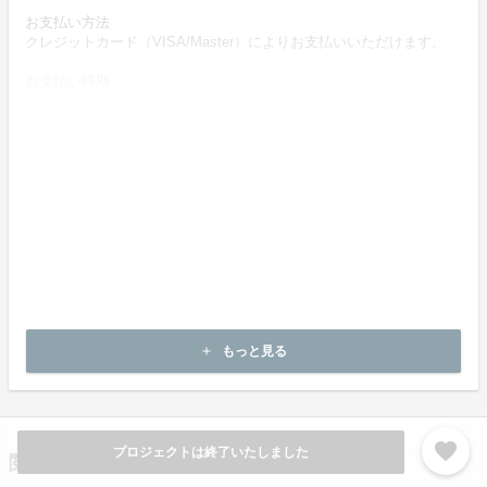
お支払い方法
クレジットカード（VISA/Master）によりお支払いいただけます。
お支払い時期
プロジェクトが成立した時に決済が行われます。すでに成立してい
るプロジェクトの商品を購入した場合は、商品購入時に決済しま
す。
プロジェクトが目標金額に達しなかった場合、プロジェクトは不成
立となり、決済はされません。
商品（チケット記載内容）のお引渡し時期
商品の引渡し時期またはサービスの提供時期は、各プロジェクトペ
ージの記載をご確認ください。
キャンセルの可否と条件
プロジェクトが未成立の場合に限り、商品の購入をキャンセルする
ことが出来ます。ただし、プロジェクトの募集期間終了まで残り８
もっと見る
add
日未満の場合はキャンセルできません。
favorite
プロジェクトは終了いたしました
閲覧履歴