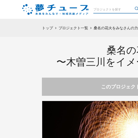
トップ
プロジェクト一覧
桑名の花火をみなさんの力
chevron_right
chevron_right
桑名の
〜木曽三川をイメ
このプロジェクト