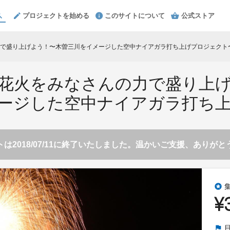
プロジェクトを始める
このサイトについて
公式ストア
で盛り上げよう！〜木曽三川をイメージした空中ナイアガラ打ち上げプロジェクト
花火をみなさんの力で盛り上
ージした空中ナイアガラ打ち
は2018/07/11に終了いたしました。温かいご支援、ありが
stars
¥
flag