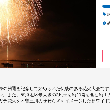
local_offer
watch_later
橋の開通を記念して始められた伝統のある花火大会です
ン。また、東海地区最大級の2尺玉を約20発を含む約１
ガラ花火を木曽三川のせせらぎをイメージした超ワイド
。