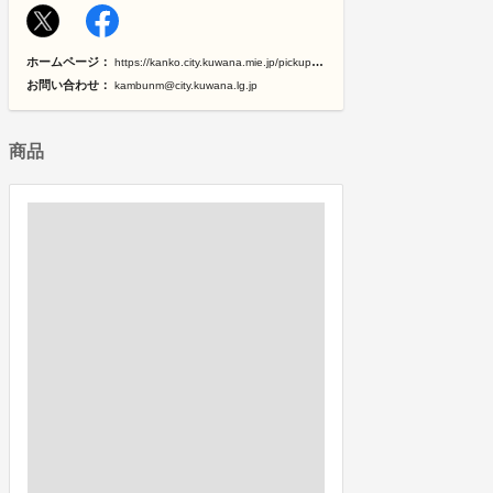
ホームページ：
https://kanko.city.kuwana.mie.jp/pickup/hanabi/index.html
お問い合わせ：
kambunm@city.kuwana.lg.jp
商品