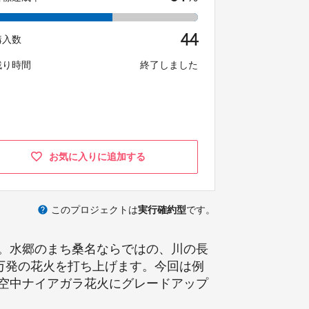
44
購入数
残り時間
終了しました
お気に入りに追加する
help
このプロジェクトは
実行確約型
です。
。水郷のまち桑名ならではの、川の長
万発の花火を打ち上げます。今回は例
空中ナイアガラ花火にグレードアップ