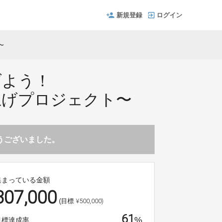
新規登録
ログイン
〜
げよう！
上げプロジェクト〜
とうございました。
集まっている金額
307,000
¥500,000)
(目標
61
%
目標達成率