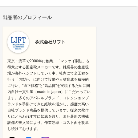
出品者のプロフィール
株式会社リフト
東京・浅草で2000年に創業、「マッケイ製法」を
得意とする国産靴メーカーです。靴業界の生産現
場が海外へシフトしていく中、社内にて全工程を
行う「内製化」に向けて設備や人材育成を積極的
に行い、"適正価格"と"高品質"を実現するために国
内自社一貫生産（made in japan）にこだわってい
ます。多くのアパレルブランド、コレクションブ
ランドを手掛けてきた経験を活かし、感度の高い
自社ブランド商品を提供しています。従来の靴作
りにとらわれず常に知恵を絞り、また最新の機械
設備の投入等により、作業効率・コスト面を改革
し続けております。