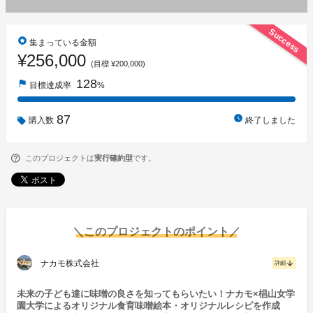
Success
stars
集まっている金額
¥256,000
(目標 ¥200,000)
128
flag
目標達成率
%
87
watch_later
購入数
終了しました
このプロジェクトは
実行確約型
です。
＼このプロジェクトのポイント／
ナカモ株式会社
arrow_downward
詳細
未来の子ども達に味噌の良さを知ってもらいたい！ナカモ×椙山女学
園大学によるオリジナル食育味噌絵本・オリジナルレシピを作成