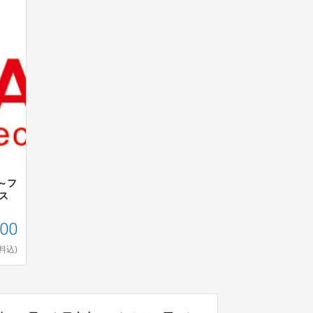
～フ
ス
000
料込)