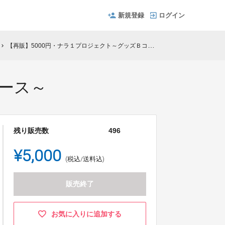
新規登録
ログイン
【再販】5000円・ナラ１プロジェクト～グッズＢコース～
hevron_right
コース～
残り販売数
496
¥5,000
(税込/送料込)
販売終了
お気に入りに追加する