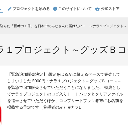
プロジェクトを始める
このサイトについて
公式ストア
込んだ「楢﨑の１冊」を日本中のみなさんに届けたい！ ～ナラ１プロジェクト～
c
ナラ１プロジェクト～グッズＢ
【緊急追加販売決定】 想定をはるかに超えるペースで完売して
しまいました 5000円・ナラ１プロジェクト～グッズＢコース～
を緊急で追加販売させていただくことになりました。 特典とし
てナラ１プロジェクトのロゴ入りトートバックとクリアファイル
を進呈させていただくほか、コンプリートブック巻末にお名前を
掲載する予定です（希望者のみ） #ナラ1