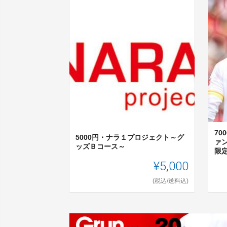
7
5000円・ナラ１プロジェクト～グ
ァ
ッズＢコース～
限
¥5,000
(税込/送料込)