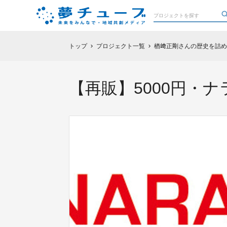
トップ
プロジェクト一覧
楢﨑正剛さんの歴史を詰め
chevron_right
chevron_right
【再販】5000円・