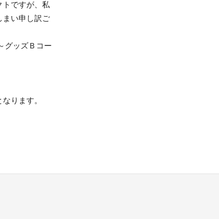
クトですが、私
しまい申し訳ご
～グッズＢコー
となります。