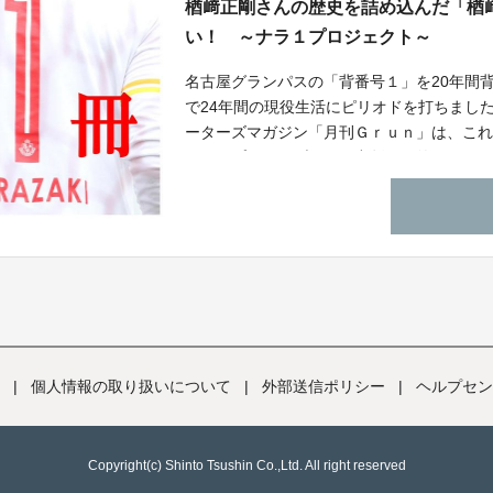
楢﨑正剛さんの歴史を詰め込んだ「楢
い！ ～ナラ１プロジェクト～
名古屋グランパスの「背番号１」を20年間背
で24年間の現役生活にピリオドを打ちまし
ーターズマガジン「月刊Ｇｒｕｎ」は、こ
たコンプリートブックの出版を目的としたク
ラ１プロジェクト”をスタートさせます。 #ナ
|
個人情報の取り扱いについて
|
外部送信ポリシー
|
ヘルプセン
Copyright(c) Shinto Tsushin Co.,Ltd. All right reserved