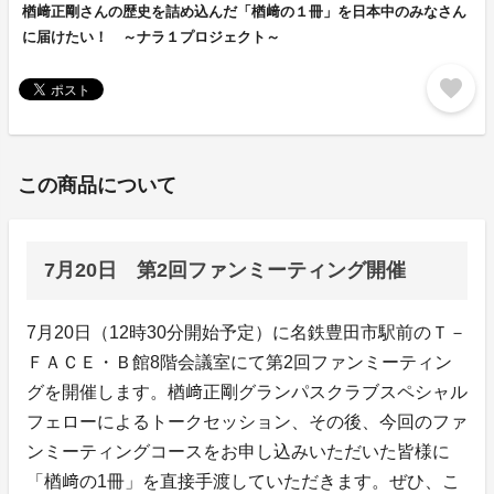
楢﨑正剛さんの歴史を詰め込んだ「楢﨑の１冊」を日本中のみなさん
に届けたい！ ～ナラ１プロジェクト～
favorite
この商品について
7月20日 第2回ファンミーティング開催
7月20日（12時30分開始予定）に名鉄豊田市駅前のＴ－
ＦＡＣＥ・Ｂ館8階会議室にて第2回ファンミーティン
グを開催します。楢﨑正剛グランパスクラブスペシャル
フェローによるトークセッション、その後、今回のファ
ンミーティングコースをお申し込みいただいた皆様に
「楢﨑の1冊」を直接手渡していただきます。ぜひ、こ