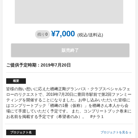
¥7,000
0
残り
(税込/送料込)
販売終了
ご提供予定時期：2019年7月20日
概要
皆様の熱い想いに応えた楢﨑正剛グランパス・クラブスペシャルフェ
ローのリクエストで、2019年7月20日に豊田市駅前で第2回ファンミー
ティングを開催することになりました。お申し込みいただいた皆様に
はコンプリートブック「楢﨑の1冊（仮称）」を楢﨑さん本人から会
場にて手渡していただく予定です。 また、コンプリートブック巻末に
お名前を掲載する予定です（希望者のみ）。 #ナラ１
プロジェクト名
プロジェクトを見る
arrow_forward