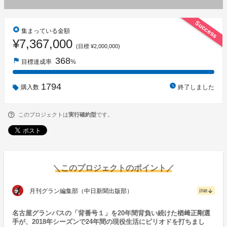
Success
stars
集まっている金額
¥7,367,000
(目標 ¥2,000,000)
368
flag
目標達成率
%
1794
watch_later
購入数
終了しました
このプロジェクトは
実行確約型
です。
＼このプロジェクトのポイント／
月刊グラン編集部（中日新聞出版部）
arrow_downward
詳細
名古屋グランパスの「背番号１」を20年間背負い続けた楢﨑正剛選
手が、2018年シーズンで24年間の現役生活にピリオドを打ちまし