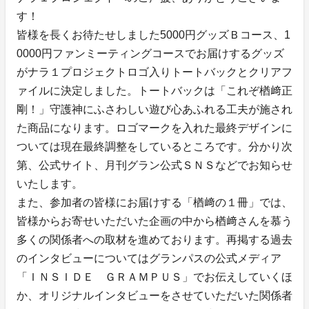
す！
皆様を長くお待たせしました5000円グッズＢコース、1
0000円ファンミーティングコースでお届けするグッズ
がナラ１プロジェクトロゴ入りトートバックとクリアフ
ァイルに決定しました。トートバックは「これぞ楢﨑正
剛！」守護神にふさわしい遊び心あふれる工夫が施され
た商品になります。ロゴマークを入れた最終デザインに
ついては現在最終調整をしているところです。分かり次
第、公式サイト、月刊グラン公式ＳＮＳなどでお知らせ
いたします。
また、参加者の皆様にお届けする「楢﨑の１冊」では、
皆様からお寄せいただいた企画の中から楢﨑さんを慕う
多くの関係者への取材を進めております。再掲する過去
のインタビューについてはグランパスの公式メディア
「ＩＮＳＩＤＥ ＧＲＡＭＰＵＳ」でお伝えしていくほ
か、オリジナルインタビューをさせていただいた関係者