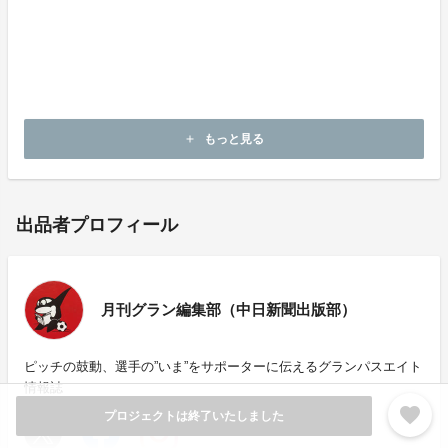
ておりません。ご了承ください。
（お問い合わせをいただいくタイミングによってご返信
等に少しお時間を頂戴することがございます。あらかじ
めご了承ください。）
月刊グラン 公式ツイッターアカウント
もっと見る
add
出品者プロフィール
月刊グラン編集部（中日新聞出版部）
ピッチの鼓動、選手の”いま”をサポーターに伝えるグランパスエイト
情報誌
favorite
プロジェクトは終了いたしました