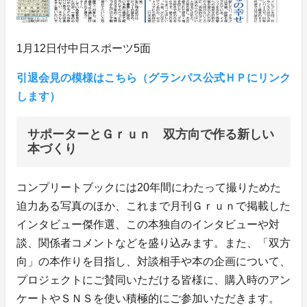
1月12日付中日スポーツ5面
引退会見の模様はこちら（グランパス公式ＨＰにリンク
します）
サポーターとＧｒｕｎ 双方向で作る新しい
本づくり
コンプリートブックには20年間にわたって撮りためた
迫力ある写真のほか、これまで月刊Ｇｒｕｎで掲載した
インタビュー傑作選、この本独自のインタビューや対
談、関係者コメントなどを盛り込みます。また、「双方
向」の本作りを目指し、対談相手や本の企画について、
プロジェクトにご賛同いただける皆様に、購入時のアン
ケートやＳＮＳを使い積極的にご参加いただきます。