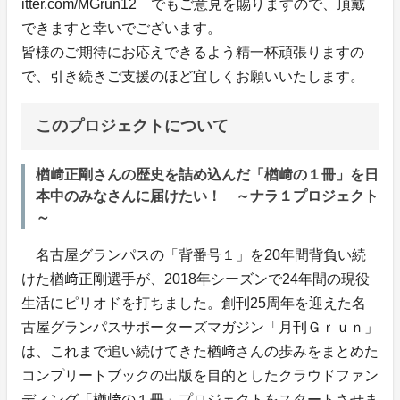
itter.com/MGrun12 でもご意見を賜りますので、頂戴
できますと幸いでございます。
皆様のご期待にお応えできるよう精一杯頑張りますの
で、引き続きご支援のほど宜しくお願いいたします。
このプロジェクトについて
楢﨑正剛さんの歴史を詰め込んだ「楢﨑の１冊」を日
本中のみなさんに届けたい！ ～ナラ１プロジェクト
～
名古屋グランパスの「背番号１」を20年間背負い続
けた楢﨑正剛選手が、2018年シーズンで24年間の現役
生活にピリオドを打ちました。創刊25周年を迎えた名
古屋グランパスサポーターズマガジン「月刊Ｇｒｕｎ」
は、これまで追い続けてきた楢﨑さんの歩みをまとめた
コンプリートブックの出版を目的としたクラウドファン
ディング「楢﨑の１冊」プロジェクトをスタートさせま