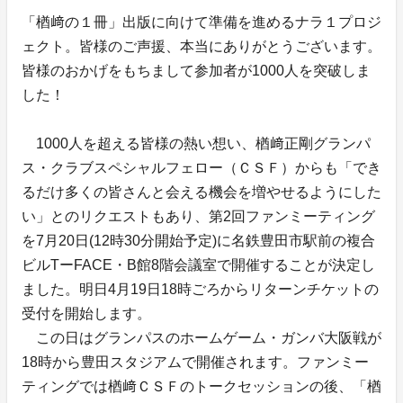
「楢﨑の１冊」出版に向けて準備を進めるナラ１プロジ
ェクト。皆様のご声援、本当にありがとうございます。
皆様のおかげをもちまして参加者が1000人を突破しま
した！
1000人を超える皆様の熱い想い、楢﨑正剛グランパ
ス・クラブスペシャルフェロー（ＣＳＦ）からも「でき
るだけ多くの皆さんと会える機会を増やせるようにした
い」とのリクエストもあり、第2回ファンミーティング
を7月20日(12時30分開始予定)に名鉄豊田市駅前の複合
ビルTーFACE・B館8階会議室で開催することが決定し
ました。明日4月19日18時ごろからリターンチケットの
受付を開始します。
この日はグランパスのホームゲーム・ガンバ大阪戦が
18時から豊田スタジアムで開催されます。ファンミー
ティングでは楢﨑ＣＳＦのトークセッションの後、「楢