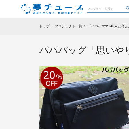
トップ
プロジェクト一覧
「パパ＆ママ140人と考
chevron_right
chevron_right
パパバッグ「思いやり