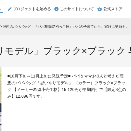
プロジェクトを始める
このサイトについて
公式ストア
えた理想のパパバッグ」「パパ用簡易抱っこ紐」パパの子育てから、家族に笑顔を。
chev
モデル」ブラック×ブラック 早期
■10月下旬～11月上旬に発送予定■ パパ＆ママ140人と考えた理
想のパパバッグ「思いやりモデル」 （カラー）ブラック×ブラッ
ク 【メーカー希望小売価格】15,120円が早期割引で【限定8点の
み】12,096円です。