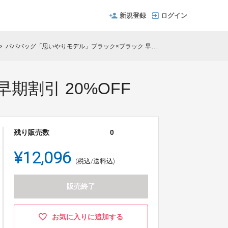
新規登録
ログイン
パパバッグ「思いやりモデル」ブラック×ブラック 早期割引 20%OFF
ron_right
割引 20%OFF
残り販売数
0
¥12,096
(税込/送料込)
販売終了
お気に入りに追加する