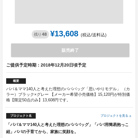
¥13,608
48
残り
(税込/送料込)
販売終了
ご提供予定時期：2018年12月20日頃予定
概要
パパ＆ママ140人と考えた理想のパパバッグ「思いやりモデル」 （カ
ラー）ブラック×グレー 【メーカー希望小売価格】15,120円が特別価
格【限定50点のみ】13,608円です。
プロジェクト名
プロジェクトを見る
arrow_forward
「パパ＆ママ140人と考えた理想のパパバッグ」「パパ用簡易抱っこ
紐」パパの子育てから、家族に笑顔を。