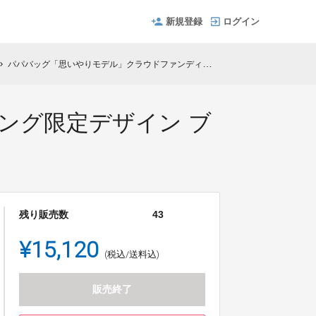
新規登録
ログイン
パパバッグ「思いやりモデル」クラウドファンディング限定デザイン ブラック×型押し 特別価格
ron_right
ング限定デザイン ブ
残り販売数
43
¥15,120
(税込/送料込)
販売終了