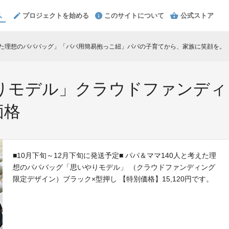
プロジェクトを始める
このサイトについて
公式ストア
えた理想のパパバッグ」「パパ用簡易抱っこ紐」パパの子育てから、家族に笑顔を。
chev
りモデル」クラウドファンディ
価格
■10月下旬～12月下旬に発送予定■ パパ＆ママ140人と考えた理
想のパパバッグ「思いやりモデル」 （クラウドファンディング
限定デザイン）ブラック×型押し 【特別価格】15,120円です。