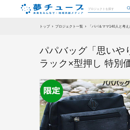
トップ
プロジェクト一覧
「パパ＆ママ140人と考
chevron_right
chevron_right
パパバッグ「思いや
ラック×型押し 特別