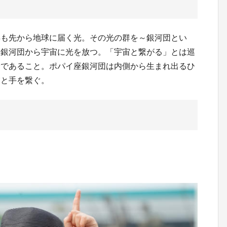
年も先から地球に届く光。その光の群を～銀河団とい
座銀河団から宇宙に光を放つ。「宇宙と繋がる」とは巡
身であること。ポパイ座銀河団は内側から生まれ出るひ
宙と手を繋ぐ。