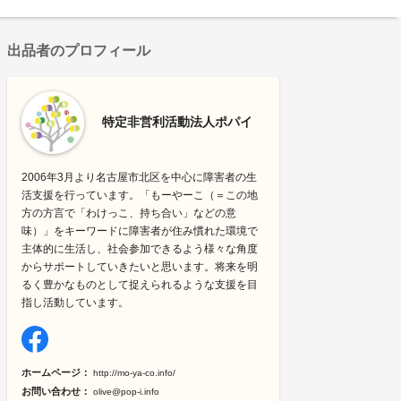
出品者のプロフィール
特定非営利活動法人ポパイ
2006年3月より名古屋市北区を中心に障害者の生
活支援を行っています。「もーやーこ（＝この地
方の方言で「わけっこ、持ち合い」などの意
味）」をキーワードに障害者が住み慣れた環境で
主体的に生活し、社会参加できるよう様々な角度
からサポートしていきたいと思います。将来を明
るく豊かなものとして捉えられるような支援を目
指し活動しています。
ホームページ：
http://mo-ya-co.info/
お問い合わせ：
olive@pop-i.info