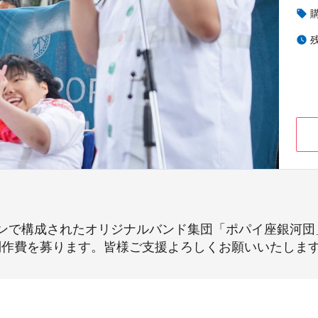
local_offer
watch_later
ンで構成されたオリジナルバンド集団「ポパイ座銀河団
制作費を募ります。皆様ご支援よろしくお願いいたしま