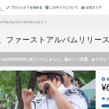
プロジェクトを始める
このサイトについて
公式ストア
トアルバムリリースプロジェクト！
、ファーストアルバムリリー
は2018/06/28に終了いたしました。温かいご支援、ありが
stars
¥
flag