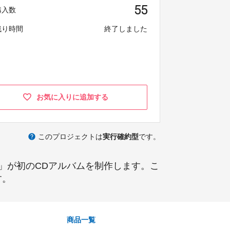
55
購入数
残り時間
終了しました
お気に入りに追加する
help
このプロジェクトは
実行確約型
です。
」が初のCDアルバムを制作します。こ
す。
商品一覧