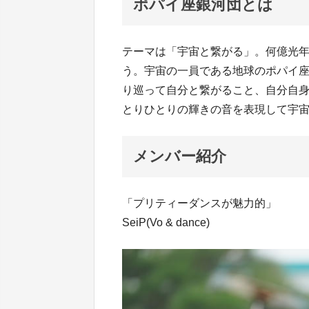
ポパイ座銀河団とは
テーマは「宇宙と繋がる」。何億光
う。宇宙の一員である地球のポパイ
り巡って自分と繋がること、自分自
とりひとりの輝きの音を表現して宇
メンバー紹介
「プリティーダンスが魅力的」
SeiP(Vo & dance)