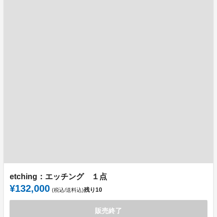
etching：エッチング １点
¥132,000
残り
10
(税込/送料込)
販売終了