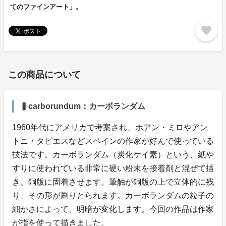
てのファインアート」。
favorite
この商品について
▍carborundum：カーボランダム
1960年代にアメリカで考案され、ホアン・ミロやアン
トニ・タピエスなどスペインの作家が好んで使っている
技法です。カーボランダム（炭化ケイ素）という、紙や
すりに使われている非常に硬い粉末を接着剤と混ぜて描
き、銅版に固着させます。筆触が銅版の上で立体的に残
り、その形が刷りとられます。カーボランダムの粒子の
細かさによって、明暗が変化します。今回の作品は作家
が指を使って描きました。