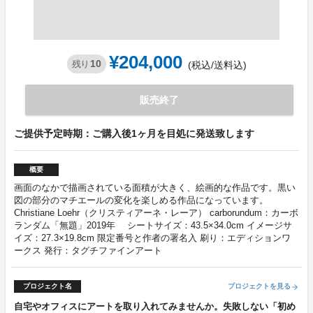
¥204,000
10
残り
(税込/送料込)
販売終了
ご提供予定時期：ご購入後1ヶ月を目処に発送致します
概要
画面のなかで描画されている面積が大きく、絵画的な作品です。黒い
図の部分のマチエールの変化を楽しめる作品になっています。
Christiane Loehr（クリスティアーネ・レーア） carborundum：カーボ
ランダム「無題」2019年 シートサイズ：43.5×34.0cm イメージサ
イズ：27.3×19.8cm 限定番号と作者の署名入 刷り：エディションワ
ークス 発行：タグチファインアート
プロジェクト名
プロジェクトを見る
arrow_forward
自宅やオフィスにアートを取り入れてみませんか。失敗しない「初め