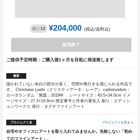
¥204,000
10
残り
(税込/送料込)
販売終了
ご提供予定時期：ご購入後1ヶ月を目処に発送致します
概要
描かれていない余白の部分が多く、空間や奥行きを感じられる作品で
す。 Christiane Loehr（クリスティアーネ・レーア） carborundum：
カーボランダム「無題」2019年 シートサイズ：43.5×34.0cm イメ
ージサイズ：27.3×19.8cm 限定番号と作者の署名入 刷り：エディシ
ョンワークス 発行：タグチファインアート
プロジェクト名
プロジェクトを見る
arrow_forward
自宅やオフィスにアートを取り入れてみませんか。失敗しない「初め
てのファインアート」。