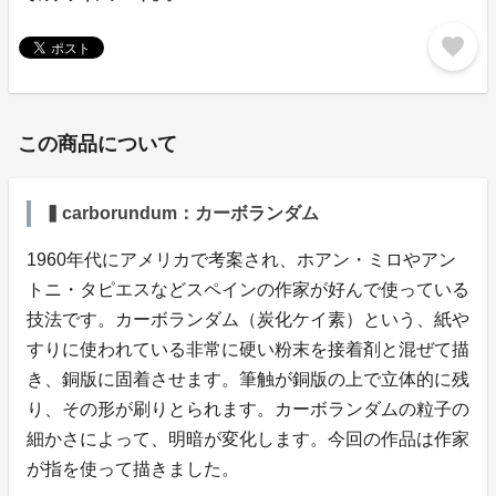
favorite
この商品について
▍carborundum：カーボランダム
1960年代にアメリカで考案され、ホアン・ミロやアン
トニ・タピエスなどスペインの作家が好んで使っている
技法です。カーボランダム（炭化ケイ素）という、紙や
すりに使われている非常に硬い粉末を接着剤と混ぜて描
き、銅版に固着させます。筆触が銅版の上で立体的に残
り、その形が刷りとられます。カーボランダムの粒子の
細かさによって、明暗が変化します。今回の作品は作家
が指を使って描きました。