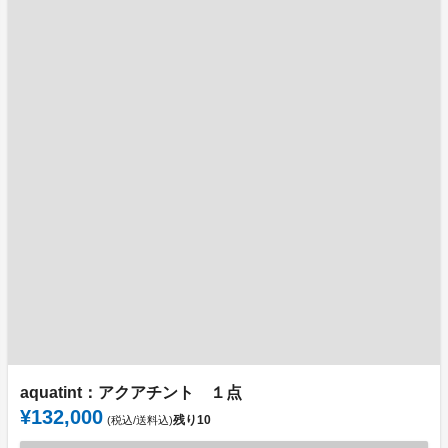
aquatint：アクアチント １点
¥132,000
残り
10
(税込/送料込)