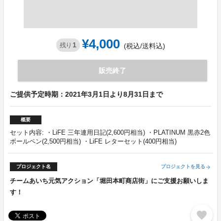
¥4,000
1
残り
(税込/送料込)
販売終了
ご提供予定時期：2021年3月1日より8月31日まで
概要
セット内容: ・LiFE 三年連用日記(2,600円相当) ・PLATINUM 黒赤2色
ボールペン(2,500円相当) ・LiFE レターセット(400円相当)
プロジェクト名
プロジェクトを見る
arrow_forward
チームあいち元気アクション「堀田本町商店街」にご支援お願いしま
す！
favorite