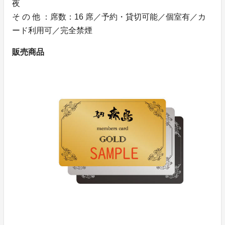
夜
そ の 他 ：席数：16 席／予約・貸切可能／個室有／カ
ード利用可／完全禁煙
販売商品