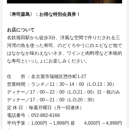
〈寿司森島〉：お得な特別会員券！
お店について
名鉄堀田駅から徒歩3分、洋風な空間で作りだされる三
河湾の魚を使った寿司、のどぐろやうに白エビなど他で
はなかなか味わえないネタ、ワインと肉料理など本格的
な寿司といっしょにお楽しみください。
住 所 ：名古屋市瑞穂区惣作町1-27
営業時間 ：ランチ／11：30～14：00（L.O.13：30）
ディナー／17：00～22：00（L.O.21：00） 日・祝のみ
ディナー／17：00～21：00（L.O.20：30）
定 休 日 ：毎週月曜日（月一回連休）
電話番号 ：052-882-6166
平均予算 ：1,000円 ～1,999円 昼 4,000円 ～4,999円