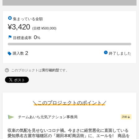
stars
集まっている金額
¥3,420
(目標 ¥500,000)
0
flag
目標達成率
%
2
watch_later
購入数
終了しました
このプロジェクトは
実行確約型
です。
＼このプロジェクトのポイント／
チームあいち元気アクション事務局
arrow_downward
詳細
収束の気配を見せないコロナ禍。今まさに経営悪化に直面している
愛知県名古屋市瑞穂区の「堀田本町商店街」に、エールを! 商品を