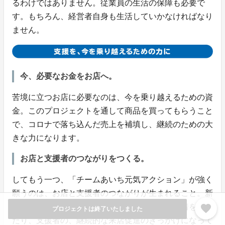
るわけではありません。従業員の生活の保障も必要で
す。もちろん、経営者自身も生活していかなければなり
ません。
今、必要なお金をお店へ。
苦境に立つお店に必要なのは、今を乗り越えるための資
金。このプロジェクトを通して商品を買ってもらうこと
で、コロナで落ち込んだ売上を補填し、継続のための大
きな力になります。
お店と支援者のつながりをつくる。
してもう一つ、「チームあいち元気アクション」が強く
願うのは、お店と支援者のつながりが生まれること。新
favorite
しいお店に出会ったり、行きつけのお店への愛着を深め
プロジェクトは終了いたしました
たり、支援者の、継続的な来店促進のきっかけになって