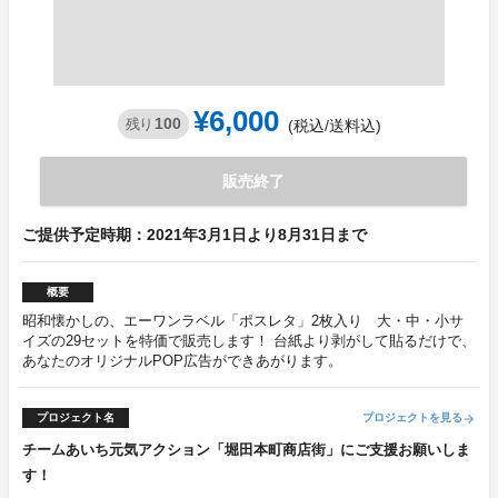
¥6,000
100
残り
(税込/送料込)
販売終了
ご提供予定時期：2021年3月1日より8月31日まで
概要
昭和懐かしの、エーワンラベル「ポスレタ」2枚入り 大・中・小サ
イズの29セットを特価で販売します！ 台紙より剥がして貼るだけで、
あなたのオリジナルPOP広告ができあがります。
プロジェクト名
プロジェクトを見る
arrow_forward
チームあいち元気アクション「堀田本町商店街」にご支援お願いしま
す！