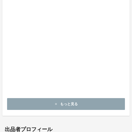
【スマートフォンの場合】
画面左上メニュー→アカウント情報→購入履歴にて、購
入内容をご確認いただけます。
お支払明細もこちらのページで発行できます。
領収書は発行できる？
画面左上メニュー→アカウント情報→購入履歴から、お
支払い明細をご自身で発行いただけます。
不明点などがあった場合はどこに問い合わせればい
い？
プロフィール欄の「お問合せ先」から事務局にご連絡く
ださい。
もっと見る
add
出品者プロフィール