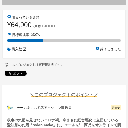
stars
集まっている金額
¥64,900
(目標 ¥200,000)
32
flag
目標達成率
%
2
watch_later
購入数
終了しました
このプロジェクトは
実行確約型
です。
＼このプロジェクトのポイント／
チームあいち元気アクション事務局
arrow_downward
詳細
収束の気配を見せないコロナ禍。今まさに経営悪化に直面している
愛知県のお店「salon maka」に、エールを! 商品をオンラインで購