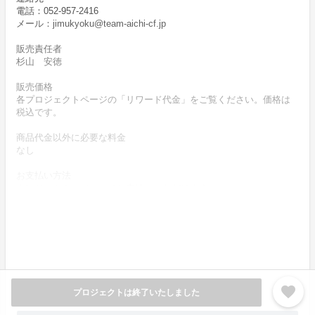
電話：052-957-2416
メール：jimukyoku@team-aichi-cf.jp
販売責任者
杉山 安徳
販売価格
各プロジェクトページの「リワード代金」をご覧ください。価格は
税込です。
商品代金以外に必要な料金
なし
お支払い方法
クレジットカードによりお支払いいただけます。
お支払い時期
商品購入時に決済します。
商品（リワード記載内容）のお引渡し時期
商品の引渡し時期またはサービスの提供時期は、各プロジェクトペ
ージの記載をご確認ください。
favorite
プロジェクトは終了いたしました
キャンセルの可否と条件
キャンセルはできません。