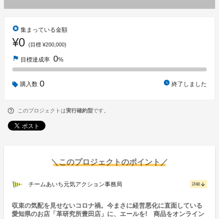
stars
集まっている金額
¥0
(目標 ¥200,000)
0
flag
目標達成率
%
0
watch_later
購入数
終了しました
このプロジェクトは
実行確約型
です。
＼このプロジェクトのポイント／
チームあいち元気アクション事務局
arrow_downward
詳細
収束の気配を見せないコロナ禍。今まさに経営悪化に直面している
愛知県のお店「革研究所豊田店」に、エールを! 商品をオンライン