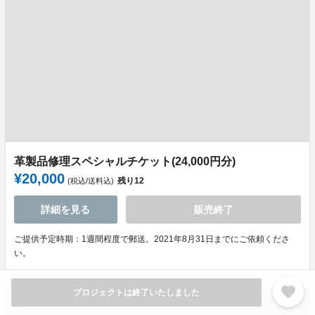
革製品修理スペシャルチケット(24,000円分)
¥20,000
残り
12
(税込/送料込)
詳細を見る
販売終了
ご提供予定時期：1週間程度で郵送。2021年8月31日までにご依頼くださ
い。
favorite
プロジェクトは終了いたしました