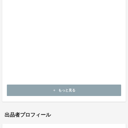
画面左上メニュー→アカウント情報→購入履歴にて、購
入内容をご確認いただけます。
お支払明細もこちらのページで発行できます。
領収書は発行できる？
画面左上メニュー→アカウント情報→購入履歴から、お
支払い明細をご自身で発行いただけます。
不明点などがあった場合はどこに問い合わせればい
い？
プロフィール欄の「お問合せ先」から事務局にご連絡く
ださい。
もっと見る
add
出品者プロフィール