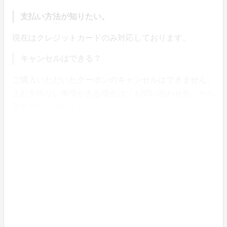
支払い方法が知りたい。
現在はクレジットカードのみ対応しております。
キャンセルはできる？
ご購入いただいたクーポンのキャンセルはできません。
止むを得ない事情がある場合は「お問い合わせ先」から
事務局にご連絡ください。
購入履歴と購入内容を確認したい。
【PCの場合】
画面右上のご自身のアイコンをクリック > 購入履歴に
て、購入内容をご確認いただけます。
お支払明細もこちらのページで発行できます。
【スマートフォンの場合】