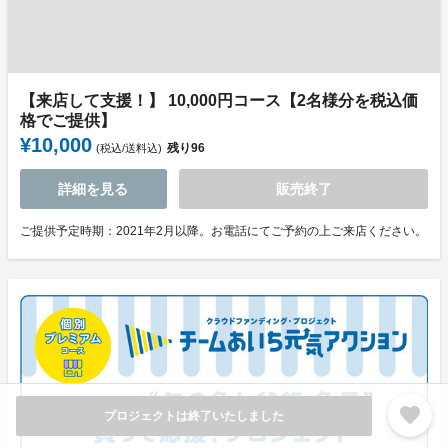
【来店して支援！】 10,000円コース【2名様分を税込価
格でご提供】
¥10,000
残り
96
(税込/送料込)
詳細を見る
販売終了
ご提供予定時期：2021年2月以降。お電話にてご予約の上ご来店ください。
favorite
プロジェクトは終了いたしました