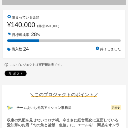
stars
集まっている金額
¥140,000
(目標 ¥500,000)
28
flag
目標達成率
%
24
watch_later
購入数
終了しました
このプロジェクトは
実行確約型
です。
＼このプロジェクトのポイント／
チームあいち元気アクション事務局
arrow_downward
詳細
収束の気配を見せないコロナ禍。今まさに経営悪化に直面している
愛知県のお店「旬の魚と釜飯 魚信」に、エールを! 商品をオンラ